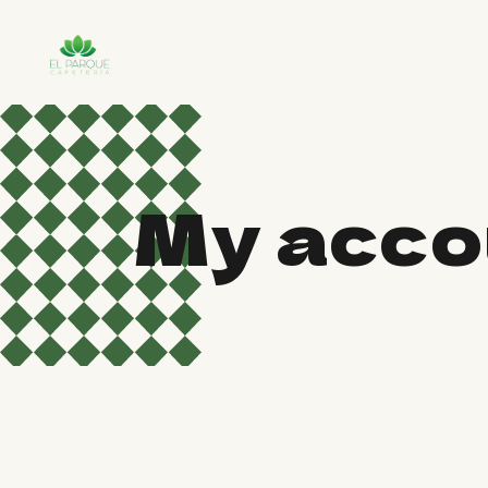
Skip
to
the
content
My acco