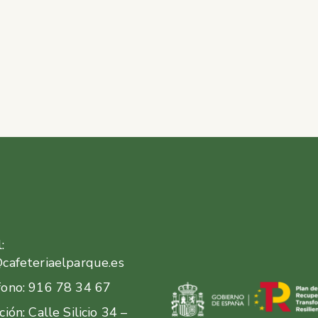
:
@cafeteriaelparque.es
fono: 916 78 34 67
ción: Calle Silicio 34 –